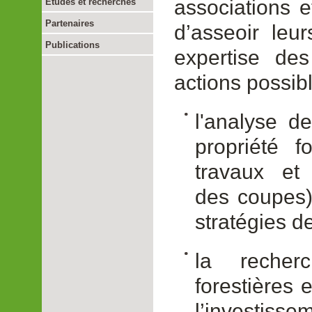
associations et
Etudes et recherches
Partenaires
d’asseoir leu
Publications
expertise de
actions possibl
l'analyse de
propriété f
travaux et 
des coupes)
stratégies d
la recher
forestières 
l’inves