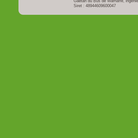
Gaëtan du Bus de Warnaffe, ingénieu
Siret : 48944609600047